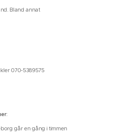
and. Bland annat
nkler 070-5389575
ner
:
teborg går en gång i timmen