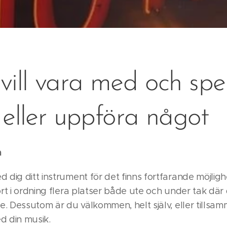
ill vara med och spel
t eller uppföra något
n
 dig ditt instrument för det finns fortfarande möjligh
jort i ordning flera platser både ute och under tak d
sse. Dessutom är du välkommen, helt själv, eller tills
d din musik.