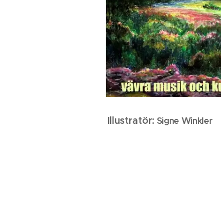
Illu
stratör:
Signe Winkler