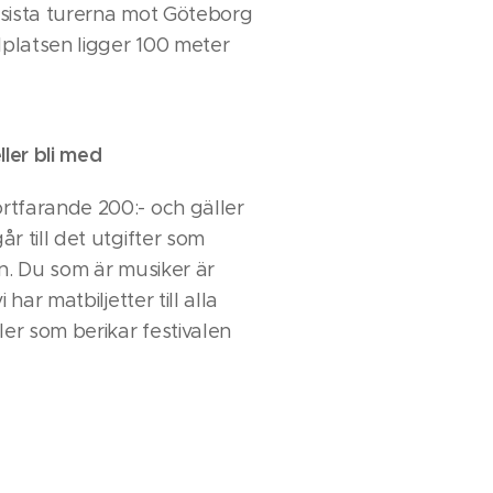
a sista turerna mot Göteborg
lplatsen ligger 100 meter
ler bli med
tfarande 200:- och gäller
r till det utgifter som
n. Du som är musiker är
 har matbiljetter till alla
ler som berikar festivalen