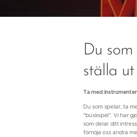
Du som v
ställa u
Ta med instrumente
Du som spelar, ta med
"buskspel". Vi har g
som delar ditt intre
förnöja oss andra me