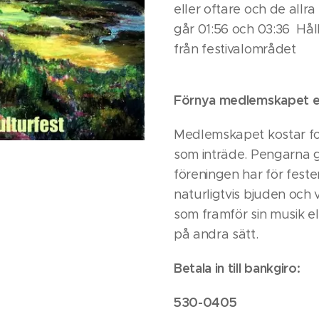
eller oftare och de allr
går 01:56 och 03:36 Hål
från festivalområdet
Förnya medlemskapet el
Medlemskapet kostar for
som inträde. Pengarna gå
föreningen har för feste
naturligtvis bjuden och vi
som framför sin musik el
på andra sätt.
Betala in till bankgiro:
530-0405